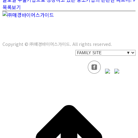
목록보기
서울특별시 강남구 봉은사로 622(삼성동) 3층
Tel. 02-558-
5104
E-mail. info@bg21.co.kr
Copyright © ㈜매경바이어스가이드. All rights reserved.
t