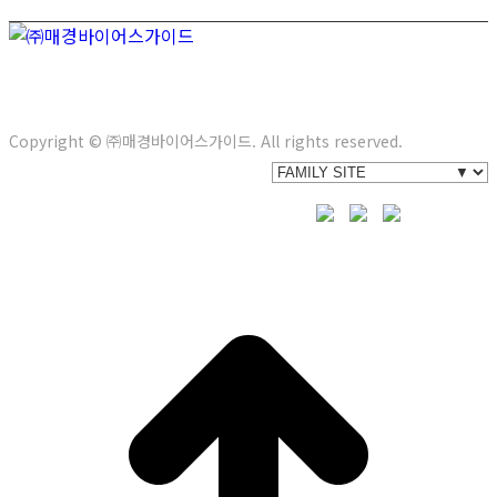
서울특별시 강남구 봉은사로 622(삼성동) 3층
Tel. 02-558-
5104
E-mail. info@bg21.co.kr
Copyright © ㈜매경바이어스가이드. All rights reserved.
t