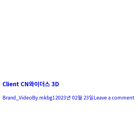
Client CN와이더스 3D
Brand_Video
By
mkbg1
2023년 02월 23일
Leave a comment