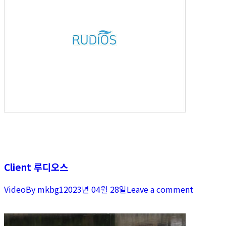
Client 루디오스
Video
By
mkbg1
2023년 04월 28일
Leave a comment