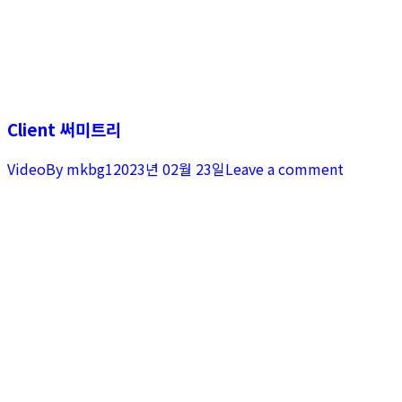
Client 써미트리
Video
By
mkbg1
2023년 02월 23일
Leave a comment