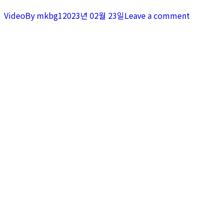
Video
By
mkbg1
2023년 02월 23일
Leave a comment