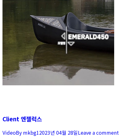
Client 엔젤럭스
Video
By
mkbg1
2023년 04월 28일
Leave a comment